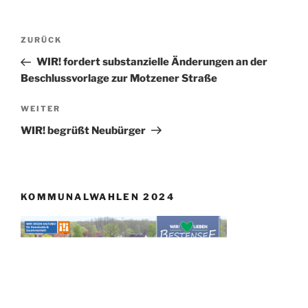
Beitragsnavigation
Vorheriger
ZURÜCK
Beitrag
WIR! fordert substanzielle Änderungen an der
Beschlussvorlage zur Motzener Straße
Nächster
WEITER
Beitrag
WIR! begrüßt Neubürger
KOMMUNALWAHLEN 2024