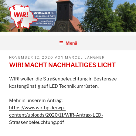
Zum
Inhalt
springen
WIR! | GEMEINSAM FÜR
unabhängige Wählervereinigung
BESTENSEE UND PÄTZ
Menü
VERÖFFENTLICHT
NOVEMBER 12, 2020
VON
MARCEL LANGNER
AM
WIR! MACHT NACHHALTIGES LICHT
WIR! wollen die Straßenbeleuchtung in Bestensee
kostengünstig auf LED Technik umrüsten.
Mehr in unserem Antrag:
https://www.wir-bp.de/wp-
content/uploads/2020/11/WIR-Antrag-LED-
Strassenbeleuchtung.pdf